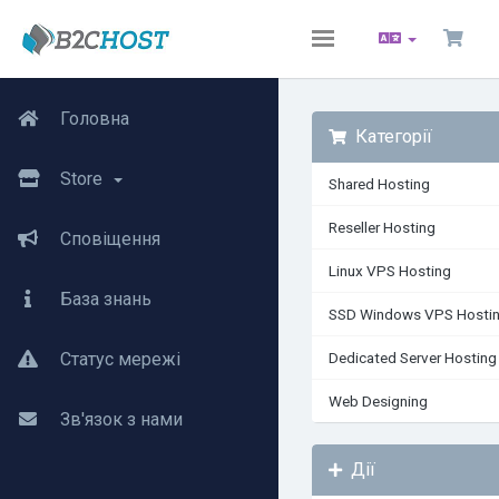
Toggle
navigation
Головна
Категорії
Store
Shared Hosting
Reseller Hosting
Сповіщення
Linux VPS Hosting
База знань
SSD Windows VPS Hosti
Статус мережі
Dedicated Server Hosting
Web Designing
Зв'язок з нами
Дії