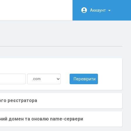
Аккаунт
Перевірити
ого реєстратора
аний домен та оновлю name-сервери