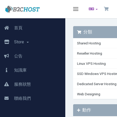
Toggle
navigation
首頁
分類
Store
Shared Hosting
Reseller Hosting
公告
Linux VPS Hosting
知識庫
SSD Windows VPS Hosti
服務狀態
Dedicated Server Hosting
Web Designing
聯絡我們
動作