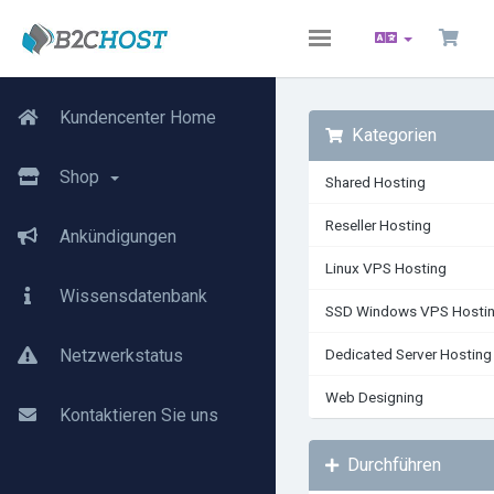
Toggle
navigation
Kundencenter Home
Kategorien
Shop
Shared Hosting
Reseller Hosting
Ankündigungen
Linux VPS Hosting
Wissensdatenbank
SSD Windows VPS Hosti
Netzwerkstatus
Dedicated Server Hosting
Web Designing
Kontaktieren Sie uns
Durchführen