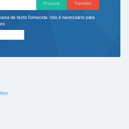
aixa de texto fornecida. Isto é necessário para
es.
tion