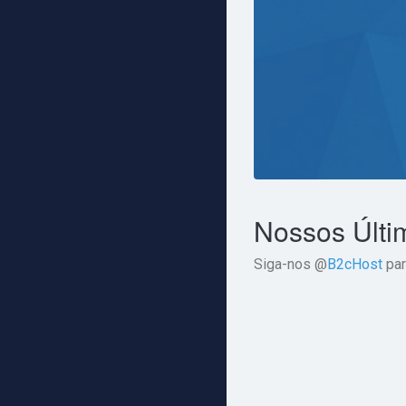
Nossos Últi
Siga-nos @
B2cHost
par