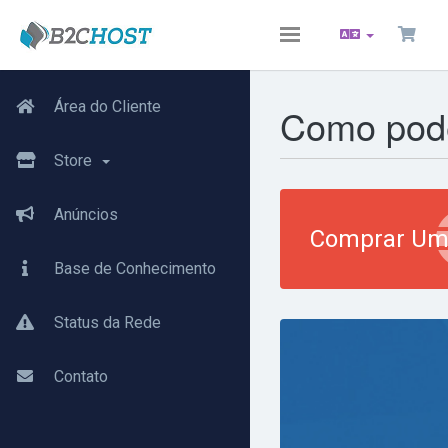
Toggle
navigation
Área do Cliente
Como pode
Store
Anúncios
Comprar Um
Base de Conhecimento
Status da Rede
Contato