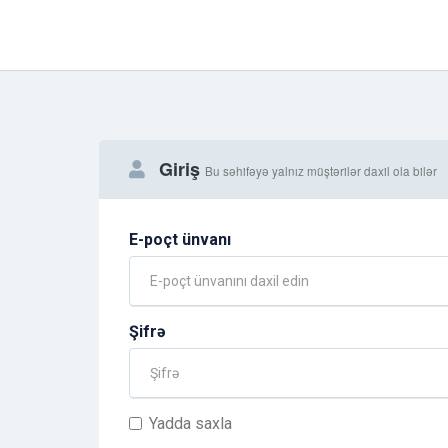
Giriş
Bu səhifəyə yalnız müştərilər daxil ola bilər
E-poçt ünvanı
Şifrə
Yadda saxla