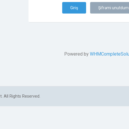
Şifrəmi unutdum
Powered by
WHMCompleteSolu
 All Rights Reserved.