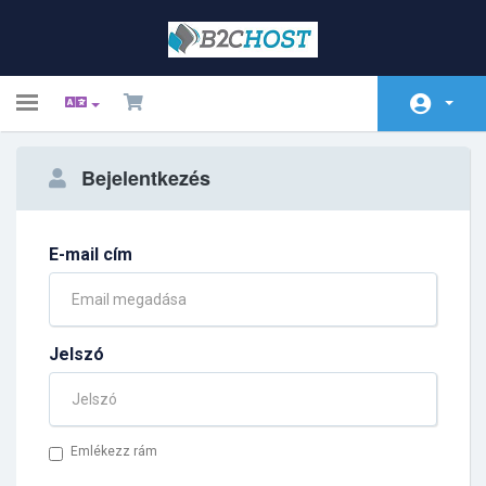
Toggle
navigation
Főoldal
Bejelentkezés
Rendelés
Közlemények
E-mail cím
Tudásbázis
Hálózat állapota
Jelszó
Kapcsolat
Emlékezz rám