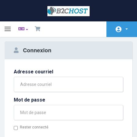
Toggle
navigation
Espace client
Connexion
Enregistrer
Actualités
Adresse courriel
Base de connaissances
État du réseau
Mot de passe
Contactez-nous
Rester connecté