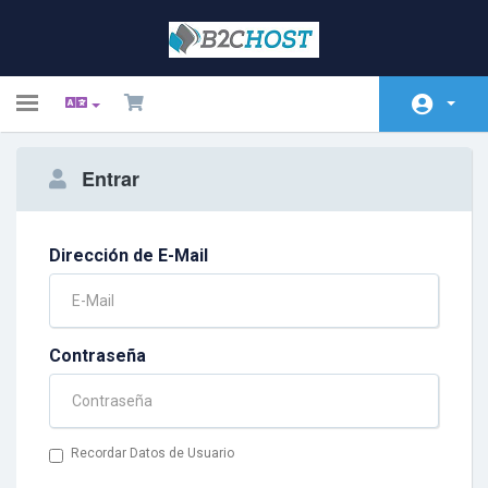
Toggle
navigation
Área de Clientes
Entrar
Tienda
Anuncios
Dirección de E-Mail
Preguntas Frecuentes -
FAQ
Contraseña
Estado de la Red
Contáctenos
Recordar Datos de Usuario